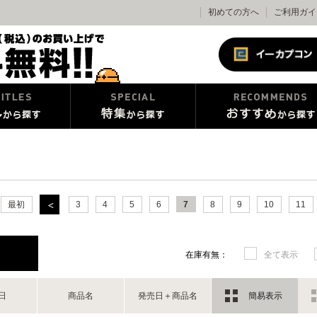
初めての方へ
ご利用ガイ
最初
3
4
5
6
7
8
9
10
11
在庫有無：
全て表示
日
商品名
発売日＋商品名
簡易表示