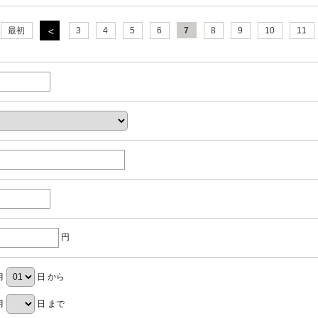
最初
3
4
5
6
7
8
9
10
11
円
月
日 から
月
日 まで