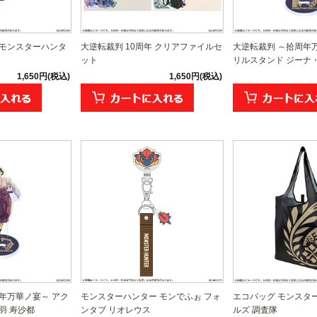
 モンスターハンタ
大逆転裁判 10周年 クリアファイルセ
大逆転裁判 ～拾周年
ット
リルスタンド ジーナ・レ
1,650円(税込)
1,650円(税込)
年万華ノ宴～ アク
モンスターハンター モンでふぉ フォ
エコバッグ モンスタ
羽 寿沙都
ンタブ リオレウス
ルズ 調査隊