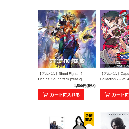
【アルバム】Street Fighter 6
【アルバム】Capcom
Original Soundtrack [Year 2]
Collection 2 - Vol.
1,500円(税込)