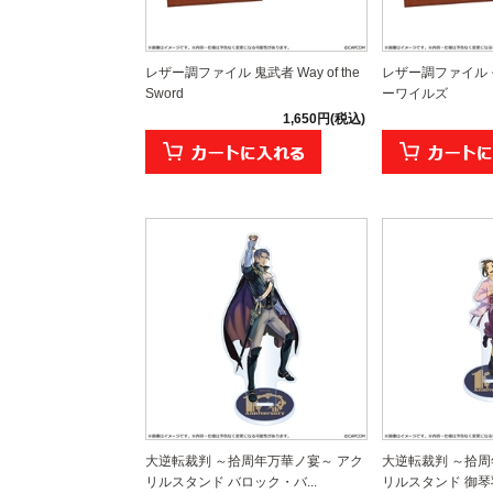
レザー調ファイル 鬼武者 Way of the
レザー調ファイル
Sword
ーワイルズ
1,650円(税込)
大逆転裁判 ～拾周年万華ノ宴～ アク
大逆転裁判 ～拾周
リルスタンド バロック・バ...
リルスタンド 御琴