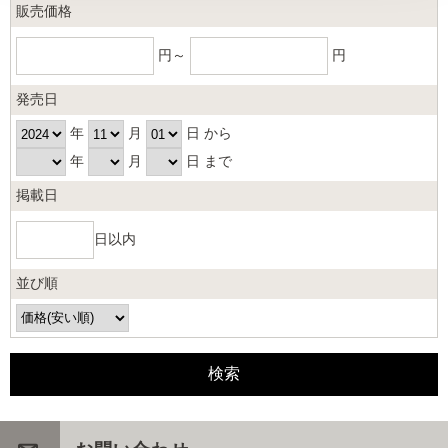
販売価格
円～
円
発売日
年
月
日 から
年
月
日 まで
掲載日
日以内
並び順