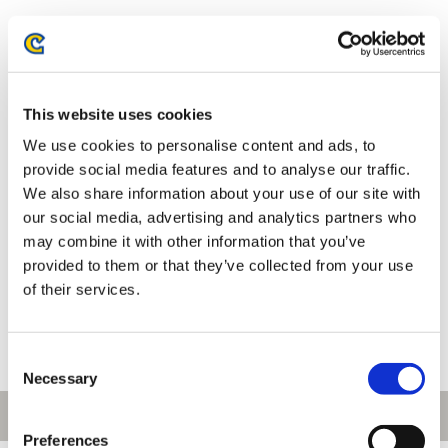
This website uses cookies
We use cookies to personalise content and ads, to
provide social media features and to analyse our traffic.
We also share information about your use of our site with
our social media, advertising and analytics partners who
モンスターハンター モンでふぉ
モンスターハンター モンでふぉ
may combine it with other information that you’ve
メラミンプレート キービジュア
ハンドタオル タマミツネ
provided to them or that they’ve collected from your use
ル
880円
880円
of their services.
(税込)
(税込)
Consent
Necessary
Selection
Preferences