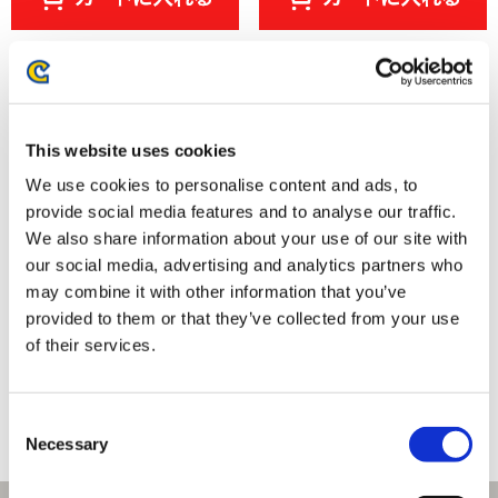
This website uses cookies
We use cookies to personalise content and ads, to
provide social media features and to analyse our traffic.
We also share information about your use of our site with
our social media, advertising and analytics partners who
may combine it with other information that you’ve
provided to them or that they’ve collected from your use
モンスターハンター モンでふぉ
モンスターハンター モンでふぉ
ハンドタオル ラバラ・バリナ
ハンドタオル レ・ダウ
of their services.
880円
880円
(税込)
(税込)
Consent
Necessary
Selection