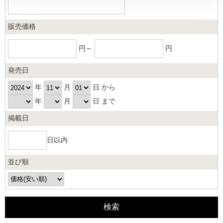
販売価格
円～
円
発売日
年
月
日 から
年
月
日 まで
掲載日
日以内
並び順