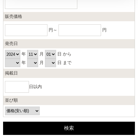
販売価格
円～
円
発売日
年
月
日 から
年
月
日 まで
掲載日
日以内
並び順