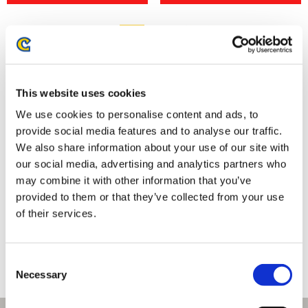
This website uses cookies
We use cookies to personalise content and ads, to
provide social media features and to analyse our traffic.
We also share information about your use of our site with
our social media, advertising and analytics partners who
may combine it with other information that you’ve
プラグマタ アクリルスタンド
amiibo レウス【モンスターハン
provided to them or that they’ve collected from your use
ターストーリーズ3】（モンスタ
ーハンターシリーズ）
of their services.
2,860円
2,970円
(税込)
(税込)
Consent
Necessary
Selection