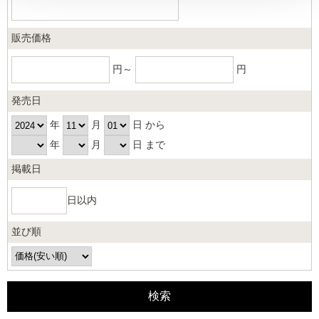
販売価格
円～
円
発売日
年
月
日 から
年
月
日 まで
掲載日
日以内
並び順