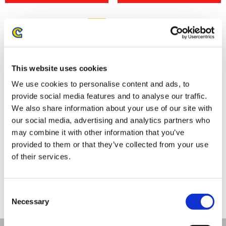
This website uses cookies
We use cookies to personalise content and ads, to
provide social media features and to analyse our traffic.
We also share information about your use of our site with
our social media, advertising and analytics partners who
may combine it with other information that you’ve
プラグマタ アクリルスタンド
amiibo レウス【モンスターハン
provided to them or that they’ve collected from your use
ターストーリーズ3】（モンスタ
ーハンターシリーズ）
of their services.
2,860円
2,970円
(税込)
(税込)
Consent
Necessary
Selection