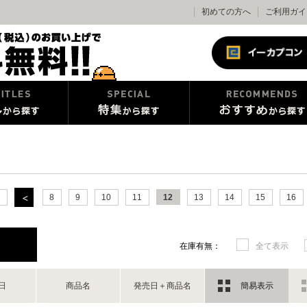
初めての方へ
ご利用ガイ
8
9
10
11
12
13
14
15
16
在庫有無：
全て表示
日
商品名
発売日＋商品名
簡易表示