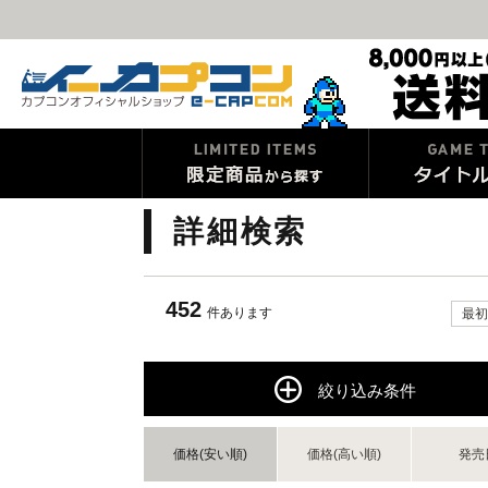
詳細検索
452
件あります
最初
絞り込み条件
価格(安い順)
価格(高い順)
発売