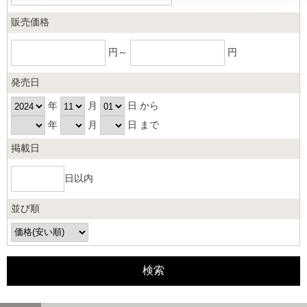
販売価格
円～
円
発売日
年
月
日 から
年
月
日 まで
掲載日
日以内
並び順