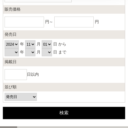
販売価格
円～
円
発売日
年
月
日 から
年
月
日 まで
掲載日
日以内
並び順