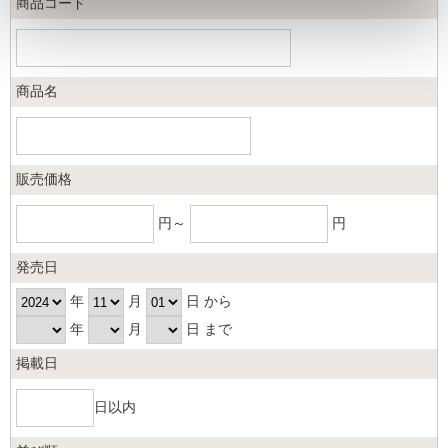
商品コード
商品名
販売価格
円～
円
発売日
年
月
日 から
年
月
日 まで
掲載日
日以内