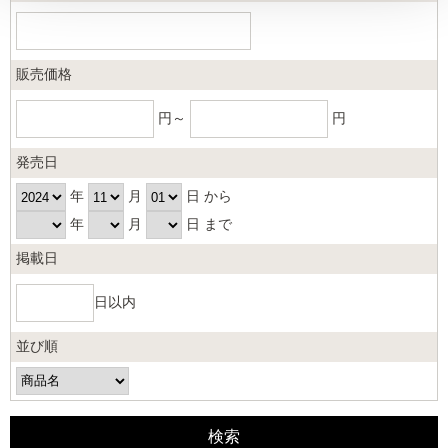
販売価格
円～
円
発売日
年
月
日 から
年
月
日 まで
掲載日
日以内
並び順