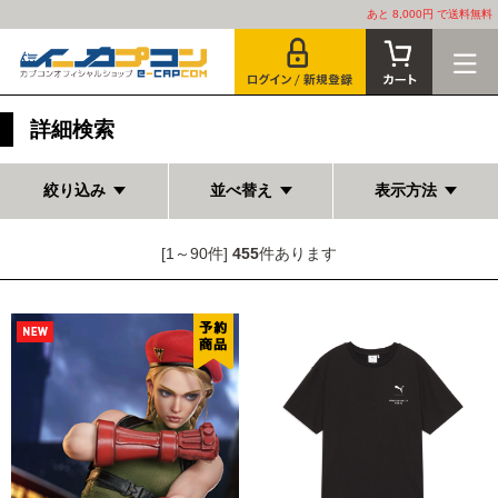
あと 8,000円 で送料無料
詳細検索
絞り込み
並べ替え
表示方法
[1～90件]
455
件あります