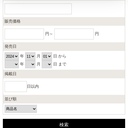
販売価格
円～
円
発売日
年
月
日 から
年
月
日 まで
掲載日
日以内
並び順