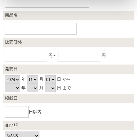
商品名
販売価格
円～
円
発売日
年
月
日 から
年
月
日 まで
掲載日
日以内
並び順