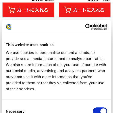
This website uses cookies
We use cookies to personalise content and ads, to
provide social media features and to analyse our traffic.
We also share information about your use of our site with
our social media, advertising and analytics partners who
may combine it with other information that you’ve
provided to them or that they’ve collected from your use
amiibo レオン・S・ケネディ
amiibo3種セット レウス+レウス
【バイオハザード レクイエム】
V+ルディ【モンスターハンター
of their services.
（バイオハザードシリーズ）
ストーリーズ3】（モンスターハ
ンターシリーズ）
3,080円
8,140円
(税込)
(税込)
Consent
Necessary
Selection