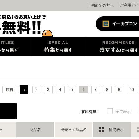
初めての方へ
ご利用ガイ
最初
2
3
4
5
6
7
8
9
10
在庫有無：
全て表示
日
商品名
発売日＋商品名
簡易表示