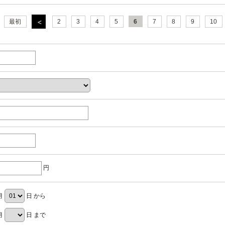
最初
2
3
4
5
6
7
8
9
10
円
月
日 から
月
日 まで