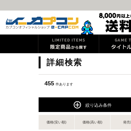
詳細検索
455
件あります
絞り込み条件
価格(安い順)
価格(高い順)
発売