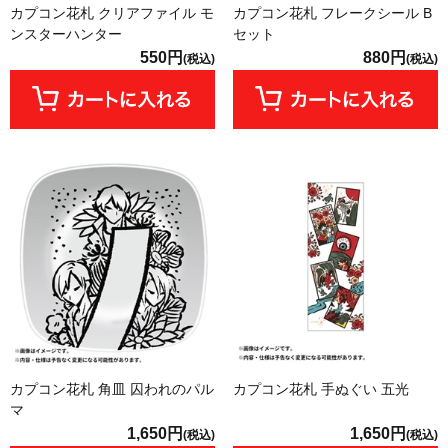
カプコン花札 クリアファイル モ
カプコン花札 フレークシール B
ンスターハンター
セット
550円
880円
(税込)
(税込)
カプコン花札 角皿 囚われのパル
カプコン花札 手ぬぐい 五光
マ
1,650円
1,650円
(税込)
(税込)