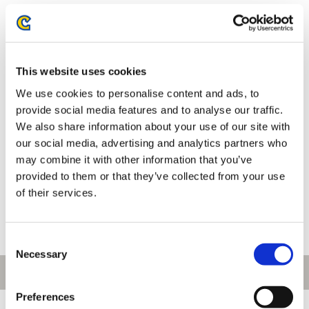
This website uses cookies
We use cookies to personalise content and ads, to
provide social media features and to analyse our traffic.
We also share information about your use of our site with
our social media, advertising and analytics partners who
くるみたぴぬい 逆転裁判 成歩堂
くるみたぴぬい 戦国BASARA 真
may combine it with other information that you’ve
龍一
田 幸村
provided to them or that they’ve collected from your use
1,320円
1,320円
(税込)
(税込)
of their services.
Consent
Necessary
Selection
Preferences
[1～10件]
35
件あります