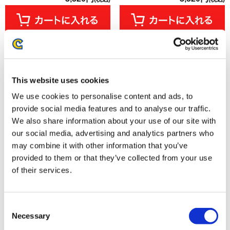
This website uses cookies
We use cookies to personalise content and ads, to
provide social media features and to analyse our traffic.
We also share information about your use of our site with
our social media, advertising and analytics partners who
may combine it with other information that you’ve
provided to them or that they’ve collected from your use
VOXENATION ぬいぐるみ モン
カプコンフィギュアビルダー
of their services.
スターハンターワイルズ ジェマ
ソフビモデル ラギアクルス
3,520円
6,578円
(税込)
(税込)
Consent
Necessary
Selection