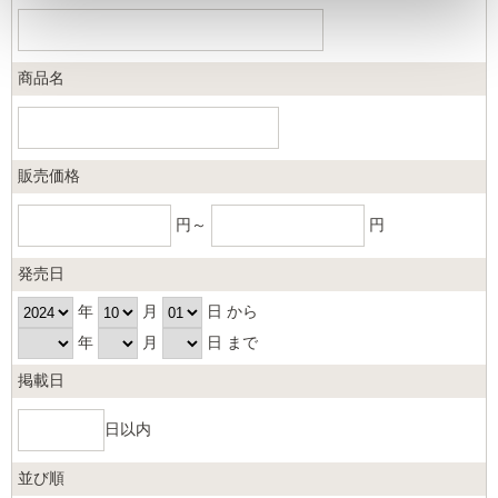
商品名
販売価格
円～
円
発売日
年
月
日 から
年
月
日 まで
掲載日
日以内
並び順