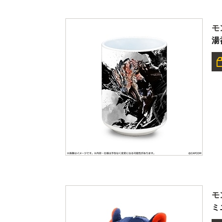
モ
湯
モ
ミ