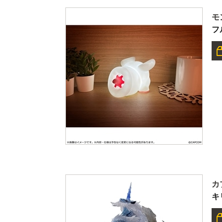
モ
フ
カ
キ