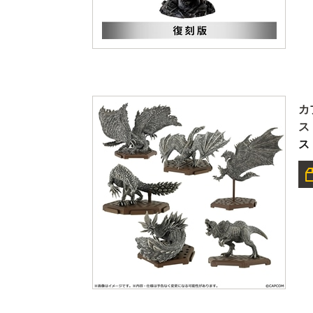
カ
ス
スト