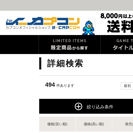
詳細検索
494
件あります
最初
絞り込み条件
価格(安い順)
価格(高い順)
発売