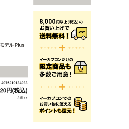
ル Plus
4976219134033
：
920円(税込)
在庫：○