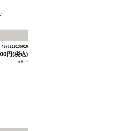
ド
4976219135016
：
100円(税込)
在庫：○