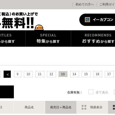
初めての方へ
ご利用ガイ
9
10
11
12
13
14
15
16
17
在庫有無：
全て表示
日
商品名
発売日＋商品名
簡易表示