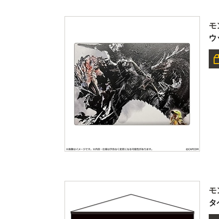
モ
ウ
モ
タ