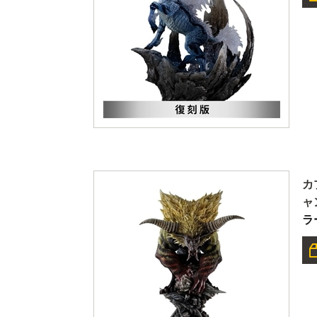
カ
ャ
ラ