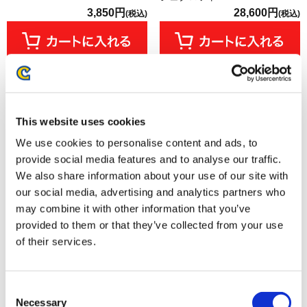
3,850円
28,600円
(税込)
(税込)
This website uses cookies
We use cookies to personalise content and ads, to
provide social media features and to analyse our traffic.
We also share information about your use of our site with
our social media, advertising and analytics partners who
may combine it with other information that you’ve
provided to them or that they’ve collected from your use
カプコンフィギュアビルダー
カプコンフィギュアビルダー ソ
of their services.
クリエイターズモデル 海竜 ラギ
フビモデル リオレウス
アクルス 【復刻版】
13,200円
6,578円
(税込)
(税込)
Consent
Necessary
Selection