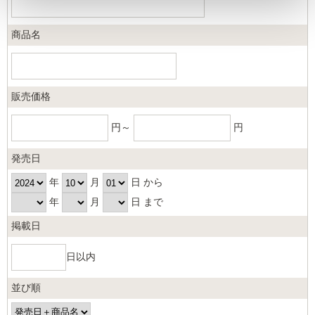
商品名
販売価格
円～
円
発売日
年
月
日 から
年
月
日 まで
掲載日
日以内
並び順