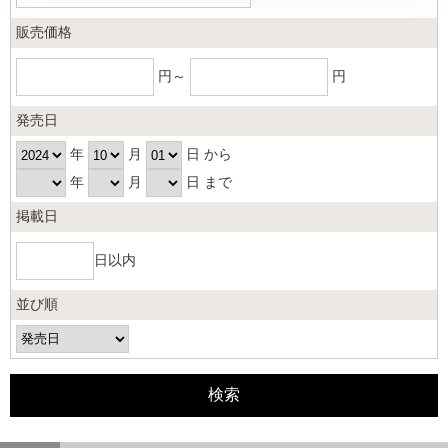
販売価格
円～
円
発売日
年
月
日 から
年
月
日 まで
掲載日
日以内
並び順