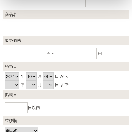
商品名
販売価格
円～
円
発売日
年
月
日 から
年
月
日 まで
掲載日
日以内
並び順