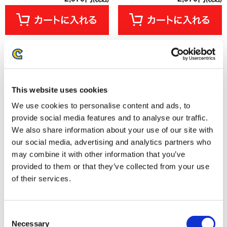
This website uses cookies
We use cookies to personalise content and ads, to
provide social media features and to analyse our traffic.
We also share information about your use of our site with
our social media, advertising and analytics partners who
may combine it with other information that you’ve
provided to them or that they’ve collected from your use
amiibo レオン・S・ケネディ
amiibo3種セット レウス+レウス
【バイオハザード レクイエム】
V+ルディ【モンスターハンター
of their services.
（バイオハザードシリーズ）
ストーリーズ3】（モンスターハ
ンターシリーズ）
3,080円
8,140円
(税込)
(税込)
Consent
Necessary
Selection