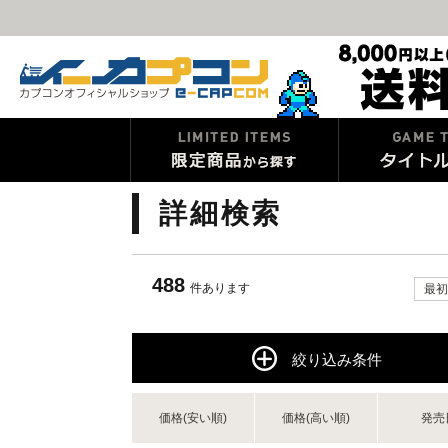
詳細検索
488
件あります
最初
絞り込み条件
価格(安い順)
価格(高い順)
発売