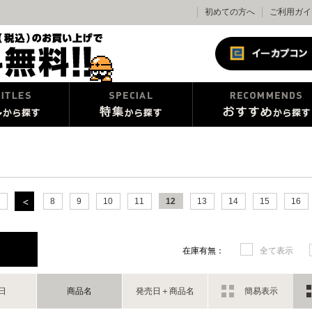
初めての方へ
ご利用ガイ
8
9
10
11
12
13
14
15
16
在庫有無：
全て表示
日
商品名
発売日＋商品名
簡易表示