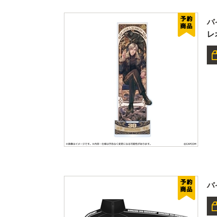
バ
レ
バ