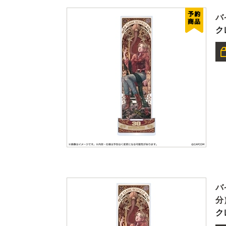
バ
ク
バ
分
ク