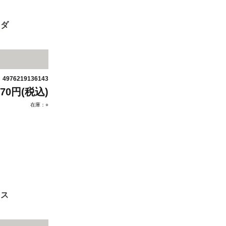
イダ
4976219136143
：
870円(税込)
在庫：○
リス