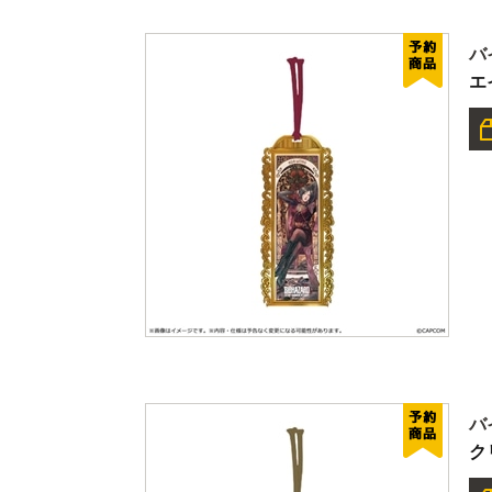
バ
エ
バ
ク