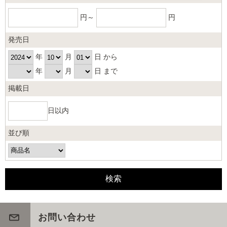
円～
円
発売日
年
月
日 から
年
月
日 まで
掲載日
日以内
並び順
お問い合わせ