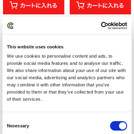
This website uses cookies
We use cookies to personalise content and ads, to
provide social media features and to analyse our traffic.
We also share information about your use of our site with
our social media, advertising and analytics partners who
may combine it with other information that you’ve
provided to them or that they’ve collected from your use
燃えろ！ジャスティス学園 キャ
ゴースト トリック ジオラマアク
ラクターアクリルスタンド Aセ
リルスタンド
of their services.
ット
2,640円
2,640円
(税込)
(税込)
Consent
Necessary
Selection