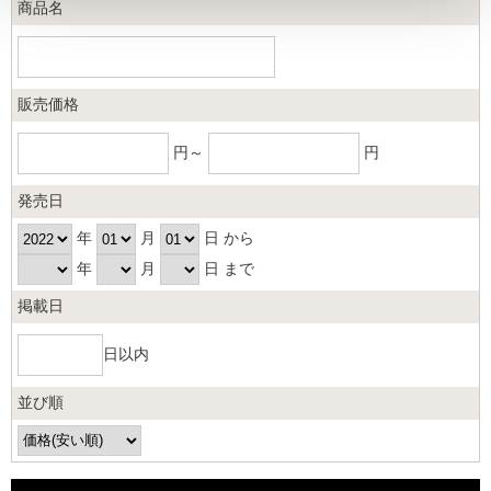
商品名
販売価格
円～
円
発売日
年
月
日 から
年
月
日 まで
掲載日
日以内
並び順