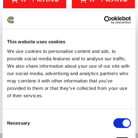
This website uses cookies
We use cookies to personalise content and ads, to
provide social media features and to analyse our traffic.
We also share information about your use of our site with
our social media, advertising and analytics partners who
may combine it with other information that you’ve
provided to them or that they’ve collected from your use
モンスターハンター モンでふぉ
モンスターハンター モンでふぉ
スープマグ プレーン
ダイカットマスキングテープ
of their services.
2,970円
880円
(税込)
(税込)
Consent
Necessary
Selection