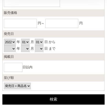
販売価格
円～
円
発売日
年
月
日 から
年
月
日 まで
掲載日
日以内
並び順