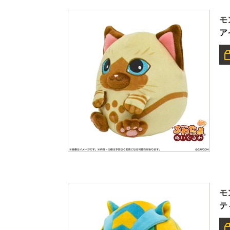
モ
ア
モ
テ