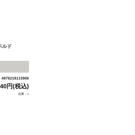
ベルド
4976219133906
：
440円(税込)
在庫：○