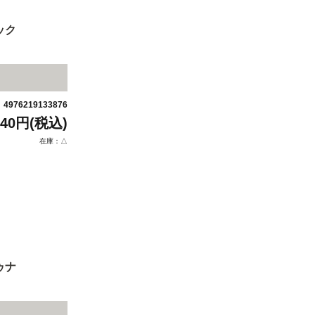
ック
4976219133876
：
440円(税込)
在庫：△
ゥナ