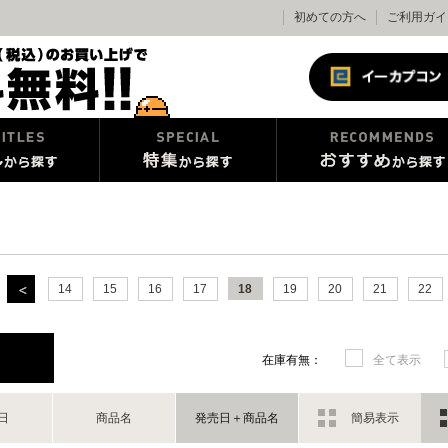
初めての方へ
ご利用ガイ
14
15
16
17
18
19
20
21
22
在庫有無：
全て表示
日
商品名
発売日＋商品名
簡易表示