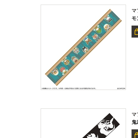
マ
モ
マ
鬼武