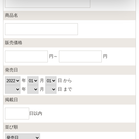
商品名
販売価格
円～
円
発売日
年
月
日 から
年
月
日 まで
掲載日
日以内
並び順