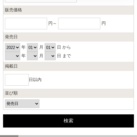
販売価格
円～
円
発売日
年
月
日 から
年
月
日 まで
掲載日
日以内
並び順