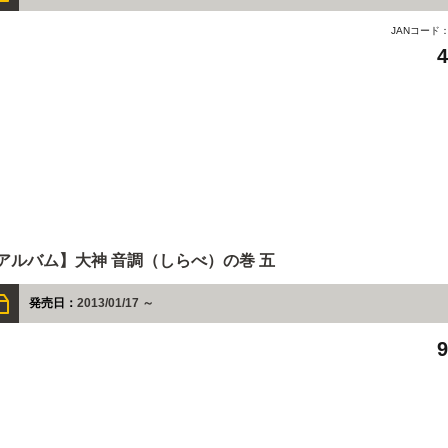
JANコード
アルバム】大神 音調（しらべ）の巻 五
発売日：
2013/01/17 ～