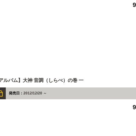
アルバム】大神 音調（しらべ）の巻 一
発売日：
2012/12/20 ～