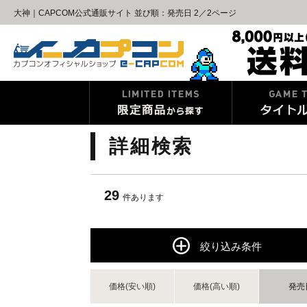
大神｜CAPCOM公式通販サイト 並び順：発売日 2／2ページ
詳細検索
29
件あります
絞り込み条件
価格(安い順)
価格(高い順)
発売