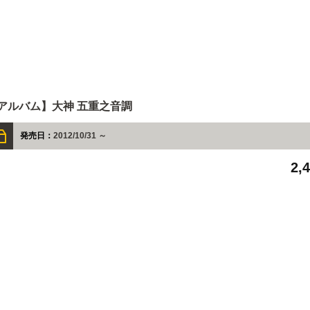
アルバム】大神 五重之音調
発売日：
2012/10/31 ～
2,