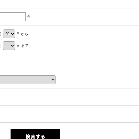
円
月
日 から
月
日 まで