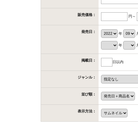
販売価格：
円～
発売日：
年
年
掲載日：
日以内
ジャンル：
並び順：
表示方法：