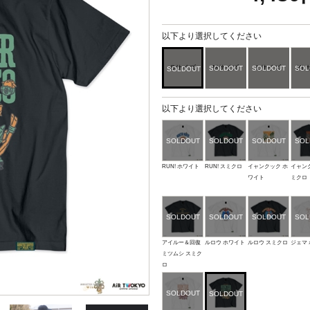
以下より選択してください
Sサイズ
Mサイズ
Lサイズ
XL
以下より選択してください
RUN! ホワイト
RUN! スミクロ
イャンクック ホ
イャン
ワイト
ミクロ
アイルー＆回復
ルロウ ホワイト
ルロウ スミクロ
ジェマ
ミツムシ スミク
ロ