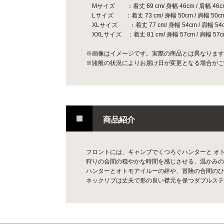
Mサイズ ：着丈 69 cm/ 身幅 46cm / 肩幅 46cm 
Lサイズ ：着丈 73 cm/ 身幅 50cm / 肩幅 50cm 
XLサイズ ：着丈 77 cm/ 身幅 54cm / 肩幅 54cm
XXLサイズ ：着丈 81 cm/ 身幅 57cm / 肩幅 57cm
※画像はイメージです。実際の商品とは異なります
※諸般の状況によりお届け日が変更となる場合がご
商品紹介
フロントには、キャンプでくつろぐハンターと オ
狩りの合間の穏やかな時間を感じさせる、温かみの
ハンターとオトモアイルーの絆や、冒険の合間のひ
ネックリブは丈夫で形の良い襟元を保つダブルステ