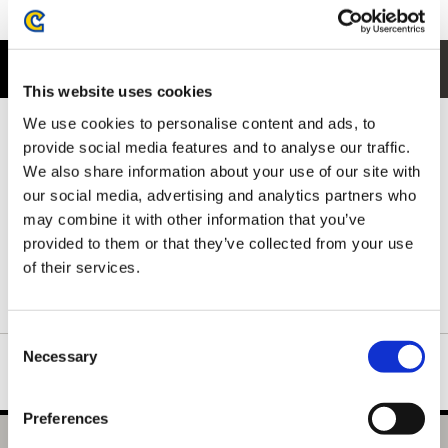
商品紹介
This website uses cookies
We use cookies to personalise content and ads, to
フロントには、ルロウがネルスキュラにぐるぐる巻きにされてし
まうユーモラスなシーンをイラストでデザイン。
provide social media features and to analyse our traffic.
モンスターの迫力と、どこかコミカルなワンシーンが印象的で、
We also share information about your use of our site with
思わず目を引く仕上がりになっています。
our social media, advertising and analytics partners who
背ネック下には、ハンターの拠点となる簡易キャンプをさりげな
may combine it with other information that you’ve
く配置。
provided to them or that they’ve collected from your use
ゲームの世界観を感じられる、細部までこだわった一枚です。
of their services.
ネックリブは丈夫で形の良い襟元を保つダブルステッチ仕様で
す。
Consent
Necessary
Selection
Preferences