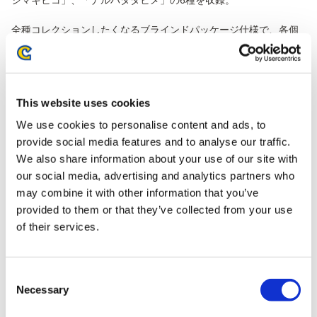
シマキヒコ」、「ナルハタタヒメ」の6種を収録。
全種コレクションしたくなるブラインドパッケージ仕様で、各個
箱に封入しているボーナスパーツを集めると完成するボーナスフ
ィギュアは「ヌシ・ジンオウガ（クリアVer.）」です。
また、1個箱毎に1枚、モンスターアイコンのステッカーが付属し
ます。
This website uses cookies
さらに、6個入りBOXにプリントされている背景やハンター・オト
We use cookies to personalise content and ads, to
モ達を切り抜き、フィギュアと並べて楽しむことができます！
provide social media features and to analyse our traffic.
We also share information about your use of our site with
■収録モンスター
our social media, advertising and analytics partners who
(1)
マガイマガド
may combine it with other information that you’ve
(2)
ヨツミワドウ
(3)
ゴシャハギ
provided to them or that they’ve collected from your use
(4)
奇しき赫耀のバルファルク
of their services.
(5)
イブシマキヒコ
(6)
ナルハタタヒメ
Consent
ボーナスパーツモンスター
Necessary
Selection
・
ヌシ・ジンオウガ（クリアVer.）