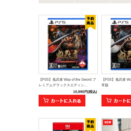
【PS5】鬼武者 Way of the Sword プ
【PS5】鬼武者 Way 
レミアムデラックスエディシ...
常版
10,990円(税込)