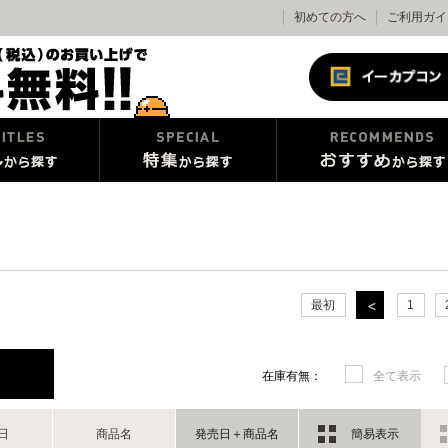
初めての方へ
ご利用ガイ
最初
1
在庫有無：
全て表示
日
商品名
発売日＋商品名
簡易表示