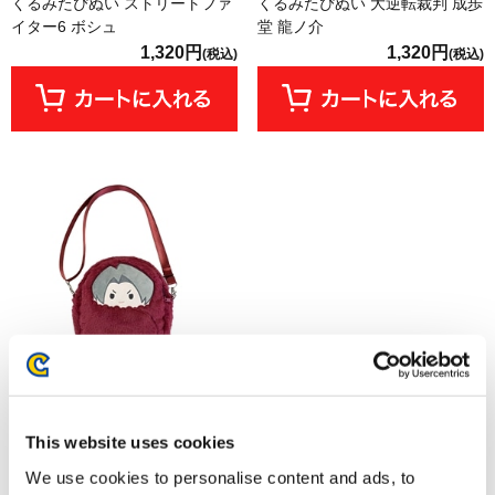
くるみたぴぬい ストリートファ
くるみたぴぬい 大逆転裁判 成歩
イター6 ボシュ
堂 龍ノ介
1,320円
1,320円
(税込)
(税込)
【オフィシャルショップ限定】
This website uses cookies
くるみたぴぬいポーチ 逆転裁判
御剣 怜侍
We use cookies to personalise content and ads, to
4,620円
(税込)