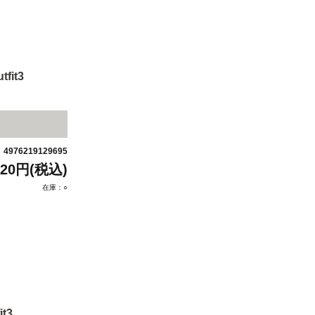
it3
4976219129695
：
320円(税込)
在庫：○
t3