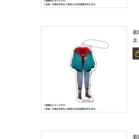
衣
エ
衣