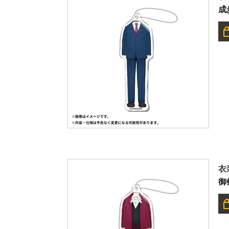
成
衣
御