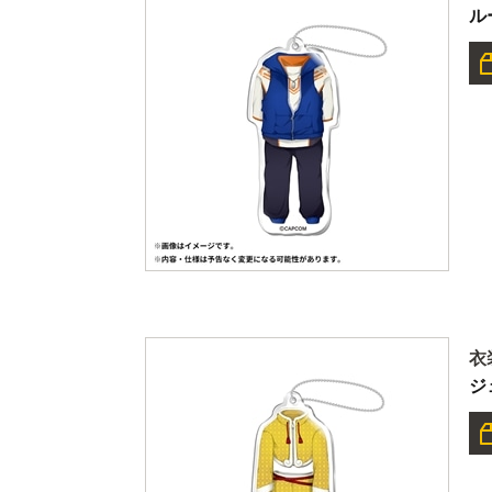
ル
衣
ジ