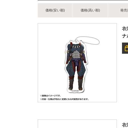
価格(安い順)
価格(高い順)
発売
衣
ナ
衣