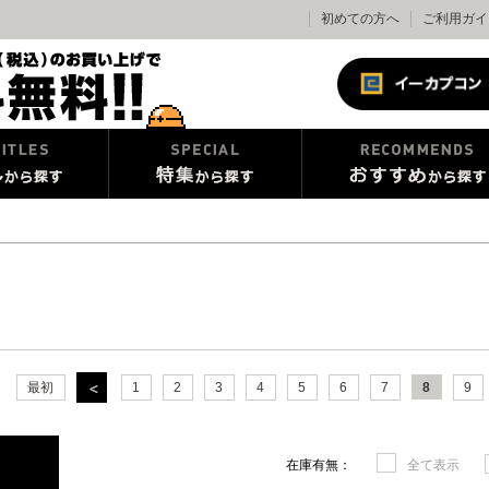
初めての方へ
ご利用ガイ
最初
1
2
3
4
5
6
7
8
9
在庫有無：
全て表示