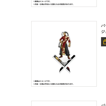
バ
ジ
バ